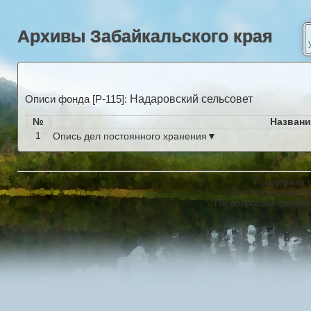
Архивы Забайкальского края
Надаровский сельсовет
Описи фонда [Р-115]:
№
Названи
1
Опись дел постоянного хранения▼
Поддержка с
Для получения д
По вопросам связан