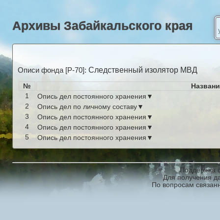
Архивы Забайкальского края
Следственный изолятор МВД
Описи фонда [Р-70]:
№
Названи
1
Опись дел постоянного хранения▼
2
Опись дел по личному составу▼
3
Опись дел постоянного хранения▼
4
Опись дел постоянного хранения▼
5
Опись дел постоянного хранения▼
Поддержка с
Для получения д
По вопросам связан