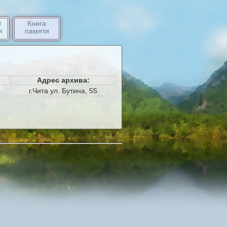
т
Книга
я
памяти
:
Адрес архива:
г.Чита ул. Бутина, 55