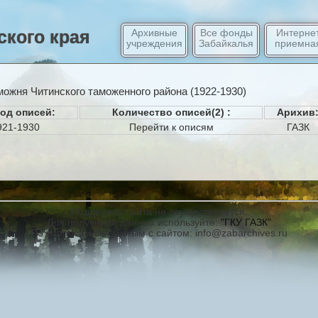
кого края
Архивные
Все фонды
Интерне
учреждения
Забайкалья
приемна
ожня Читинского таможенного района (1922-1930)
од описей:
Количество описей(2) :
Арихив
921-1930
Перейти к описям
ГАЗК
Поддержка сайта не осуществляется.
Для получения данных используйте:
"ГКУ ГАЗК"
По вопросам связанным с сайтом:
info@zabarchives.ru